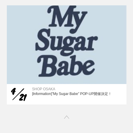
4
SHOP OSAKA
21
[Information]”My Sugar Babe” POP-UP開催決定！