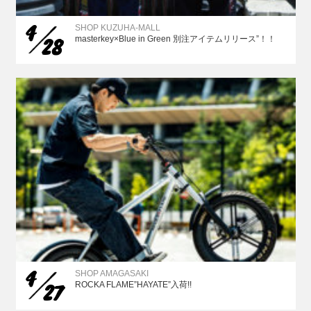
4
SHOP KUZUHA-MALL
28
masterkey×Blue in Green 別注アイテムリリース”！！
4
SHOP AMAGASAKI
27
ROCKA FLAME”HAYATE”入荷!!