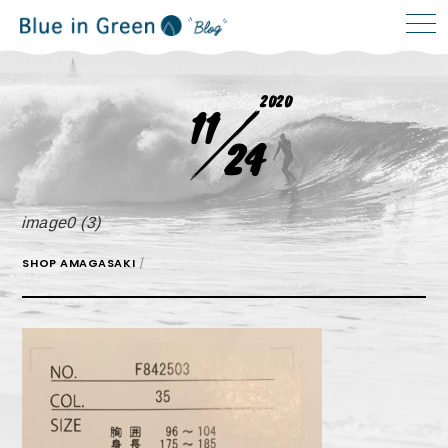
2020
11
24
image0 (3)
SHOP AMAGASAKI
/