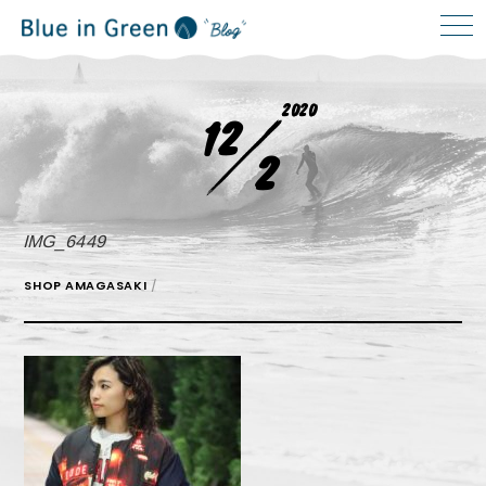
2020
12
2
IMG_6449
SHOP AMAGASAKI
/