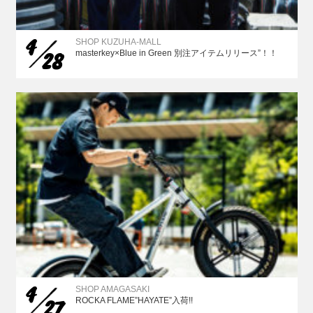
4
SHOP KUZUHA-MALL
28
masterkey×Blue in Green 別注アイテムリリース”！！
4
SHOP AMAGASAKI
27
ROCKA FLAME”HAYATE”入荷!!