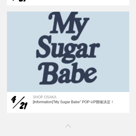
4
SHOP OSAKA
21
[Information]”My Sugar Babe” POP-UP開催決定！