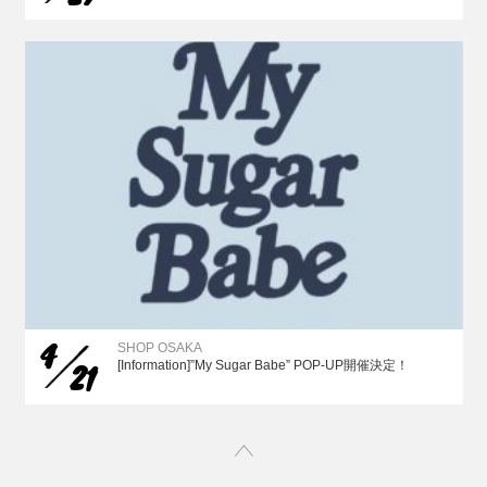
4
SHOP OSAKA
21
[Information]”My Sugar Babe” POP-UP開催決定！