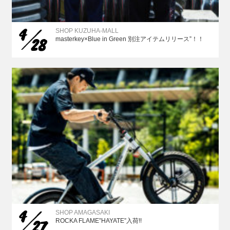
4
SHOP KUZUHA-MALL
28
masterkey×Blue in Green 別注アイテムリリース”！！
4
SHOP AMAGASAKI
27
ROCKA FLAME”HAYATE”入荷!!