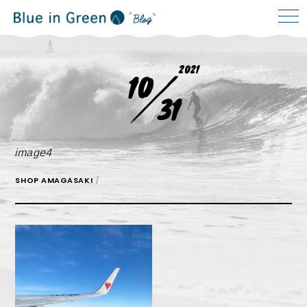
2021
10
31
image4
SHOP AMAGASAKI
/