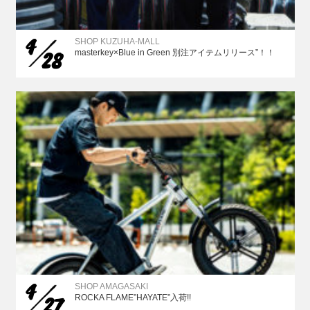
4
SHOP KUZUHA-MALL
28
masterkey×Blue in Green 別注アイテムリリース”！！
4
SHOP AMAGASAKI
27
ROCKA FLAME”HAYATE”入荷!!