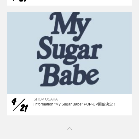
4
SHOP OSAKA
21
[Information]”My Sugar Babe” POP-UP開催決定！