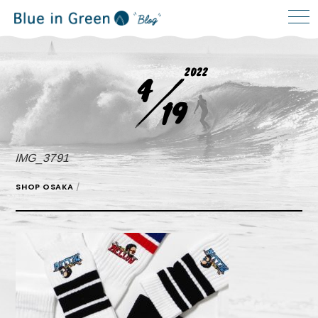
2022
4
19
IMG_3791
SHOP OSAKA
/