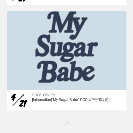
4
SHOP OSAKA
21
[Information]”My Sugar Babe” POP-UP開催決定！