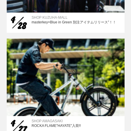
4
SHOP KUZUHA-MALL
28
masterkey×Blue in Green 別注アイテムリリース”！！
4
SHOP AMAGASAKI
27
ROCKA FLAME”HAYATE”入荷!!