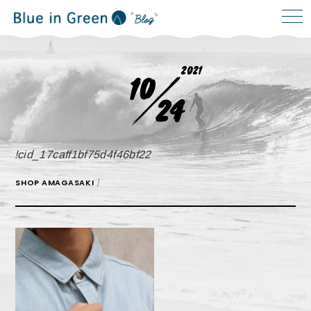
2021
10
24
!cid_17caff1bf75d4f46bf22
SHOP AMAGASAKI
/