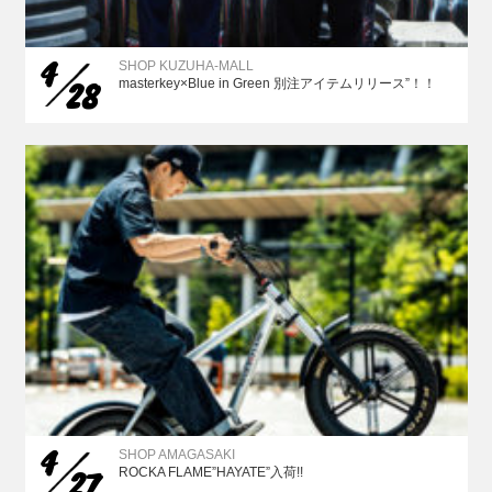
4
SHOP KUZUHA-MALL
28
masterkey×Blue in Green 別注アイテムリリース”！！
4
SHOP AMAGASAKI
27
ROCKA FLAME”HAYATE”入荷!!