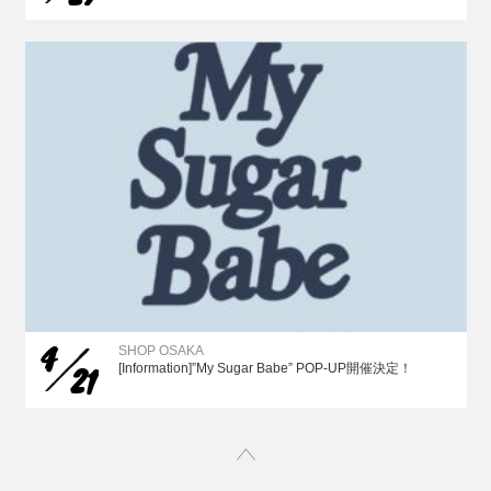
4
SHOP OSAKA
21
[Information]”My Sugar Babe” POP-UP開催決定！