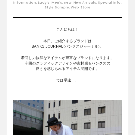
Information
,
Lady's
,
Men's
,
new
,
New Arrivals
,
Special Info
,
Style Sample
,
Web Store
こんにちは！
本日、ご紹介するブランドは
BANKS JOURNAL(バンクスジャーナル)。
着回し力抜群なアイテムが豊富なブランドになります。
今回のグラフィックデザインや素材感もバンクスの
良さを感じられるアイテム展開です。
では早速、、