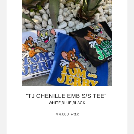
“TJ CHENILLE EMB S/S TEE”
WHITE,BLUE,BLACK
￥4,000 ＋tax