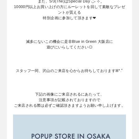
また、5/3(The)はSpecial Day ◡̎˖ ࣪⊹ ִֶָ
10000円以上お買い上げの方にルーレットを回して素敵なプレゼ
ントが貰える
特別企画に参加して頂きます❤︎
滅多にないこの機会に是非Blue in Green 大阪店に
遊びにいらしてください◎
スタッフ一同、沢山のご来店を心からお待ちしておりますꕤ*.ﾟ
下記の画像にご来店されるにあたって、
注意事項が記載されておりますので
ご来店される際は必ずご確認頂きますようお願い申し上げます。