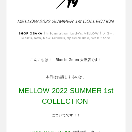
19
MELLOW 2022 SUMMER 1st COLLECTION
SHOP OSAKA
/
Information
,
Lady's
,
MELLOW / メロー
,
Men's
,
new
,
New Arrivals
,
Special Info
,
Web Store
こんにちは！ Blue in Green 大阪店です！
本日はお話しするのは、
MELLOW 2022 SUMMER 1st
COLLECTION
についてです！！