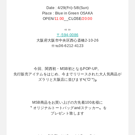
Date : 4/29(Fri)-5/8(Sun)
Place : Blue in Green OSAKA
OPEN/
11:00
__CLOSE
/20:00
‹‹ ››
〒-594-0086
大阪府大阪市中央区西心斎橋2-10-26
☏℡06-6212-4123
今回、関西初・MSB初となるPOP-UP。
先行販売アイテムをはじめ、今までリリースされた大人気商品が
ズラリと大阪店に並びます٩(ˊᗜˋ*)و
MSB商品をお買い上げの方先着100名様に
〝 オリジナルトートバッグandステッカー〟を
プレゼント致します