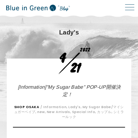
Lady’s
2022
4
21
[Information]”My Sugar Babe” POP-UP開催決
定！
SHOP OSAKA
/
Information
,
Lady's
,
My Sugar Babe/マイシ
ュガーベイブ
,
new
,
New Arrivals
,
Special Info
,
カップル
,
シミラ
ールック