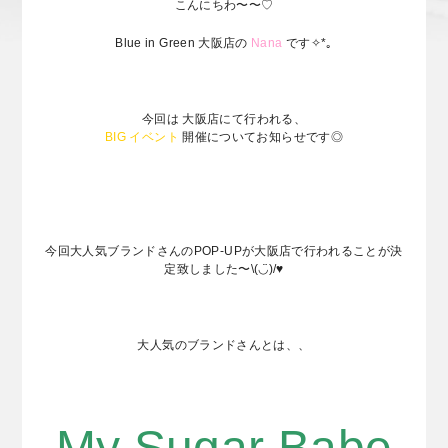
こんにちわ〜〜♡
Blue in Green 大阪店の
Nana
です✧*｡
今回は 大阪店にて行われる、
BIG イベント
開催についてお知らせです◎
今回大人気ブランドさんのPOP-UPが大阪店で行われることが決
定致しました〜\(◡̈)/♥︎
大人気のブランドさんとは、、
My Sugar Babe