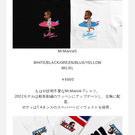
Mr.Marvie5
WHITE/BLACK/GREEN/BLUE/YELLOW
M/L/XL
￥6600
もはや説明不要なMr.Marvie Tシャツ。
2022モデルは相良刺繍のワッペンにアップデートし、左胸に配
置。
ボディは7.4オンスのスーパーヘビィウェイトを採用。