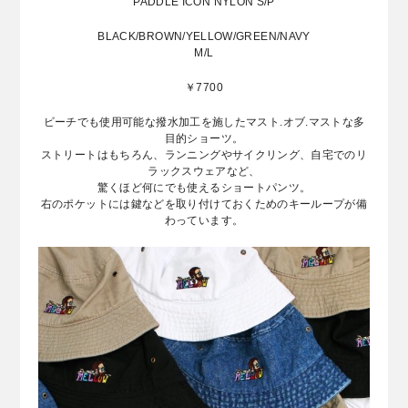
PADDLE ICON NYLON S/P
BLACK/BROWN/YELLOW/GREEN/NAVY
M/L
￥7700
ビーチでも使用可能な撥水加工を施したマスト.オブ.マストな多
目的ショーツ。
ストリートはもちろん、ランニングやサイクリング、自宅でのリ
ラックスウェアなど、
驚くほど何にでも使えるショートパンツ。
右のポケットには鍵などを取り付けておくためのキーループが備
わっています。